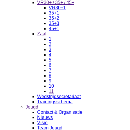
VR30+ / 35+ / 45+
VR30+1
35+1
35+2
35+3
45+1
Zaal
1
2
3
4
5
6
7
8
9
10
11
Wedstrijdsecretariaat
Trainingsschema
Jeugd
Contact & Organisatie
Nieuws
Visie
Team Jeugd