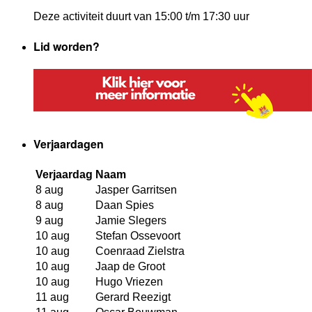
Deze activiteit duurt van 15:00 t/m 17:30 uur
Lid worden?
Verjaardagen
Verjaardag
Naam
8 aug
Jasper Garritsen
8 aug
Daan Spies
9 aug
Jamie Slegers
10 aug
Stefan Ossevoort
10 aug
Coenraad Zielstra
10 aug
Jaap de Groot
10 aug
Hugo Vriezen
11 aug
Gerard Reezigt