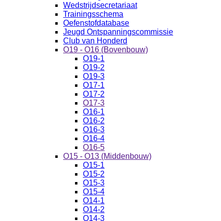
Wedstrijdsecretariaat
Trainingsschema
Oefenstofdatabase
Jeugd Ontspanningscommissie
Club van Honderd
O19 - O16 (Bovenbouw)
O19-1
O19-2
O19-3
O17-1
O17-2
O17-3
O16-1
O16-2
O16-3
O16-4
O16-5
O15 - O13 (Middenbouw)
O15-1
O15-2
O15-3
O15-4
O14-1
O14-2
O14-3