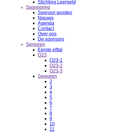
Stichting Leergeld
Sponsoring
Sponsor worden
Nieuws
Agenda
Contact
Over ons
De sponsors
Senioren
Eerste elftal
O23
O23-1
O23-2
O23-3
Senioren
2
3
4
5
6
7
8
9
10
11