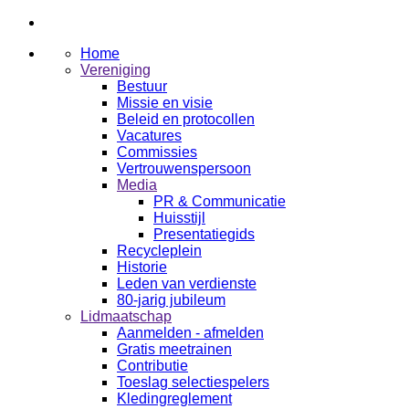
Home
Vereniging
Bestuur
Missie en visie
Beleid en protocollen
Vacatures
Commissies
Vertrouwenspersoon
Media
PR & Communicatie
Huisstijl
Presentatiegids
Recycleplein
Historie
Leden van verdienste
80-jarig jubileum
Lidmaatschap
Aanmelden - afmelden
Gratis meetrainen
Contributie
Toeslag selectiespelers
Kledingreglement